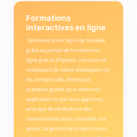
Formations
interactives en ligne
Optimisez votre façon de travailler
grâce au portail de formation en
ligne gratuit d’Agilesk. Les cours se
composent de vidéos didactiques sur
les concepts clés, d’exercices
pratiques guidés pour mettre en
application ce que vous apprenez,
ainsi que de vérifications des
connaissances pour consolider vos
acquis. La gestion de projets n’aura